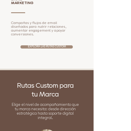
MARKETING
Campañas y flujos de email
diseñados para nutrir relaciones,
aumentar engagement y apoyar
conversiones.
EXPLORA LAS RUTAS CUSTOM
Rutas Custom para
tu Marca
Elige el nivel de acompañamiento que
tu marca necesita: desde dirección
estratégica hasta soporte digital
integral.